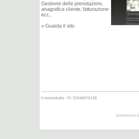
Gestione delle prenotazioni,
anagrafica cliente, fatturazione
ecc..
» Guarda il sito
© tommstudio - P.I. 02948970138
powered by t